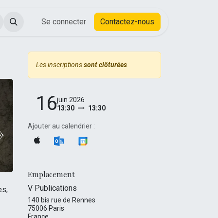
Actualités
Se connecter
Cours
Contactez-nous
Les inscriptions
sont clôturées
16
juin 2026
13:30
13:30
»
Ajouter au calendrier :
Emplacement
V Publications
es,
140 bis rue de Rennes
75006 Paris
France