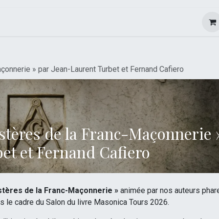
Événements
Société
Nos collections
çonnerie » par Jean-Laurent Turbet et Fernand Cafiero
stères de la Franc-Maçonnerie 
et et Fernand Cafiero
stères de la Franc-Maçonnerie »
animée par nos auteurs phar
s le cadre du Salon du livre Masonica Tours 2026.