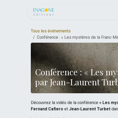
Se rendre au contenu
Accueil
Boutique
Tous les événements
Conférence : « Les mystères de la Franc-Ma
Conférence : « Les my
par Jean-Laurent Turb
Découvrez la vidéo de la conférence
« Les my
Fernand Cafiero
et
Jean-Laurent Turbet
dan